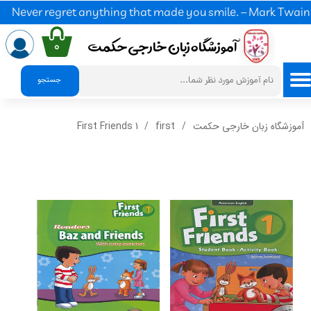
Never regret anything that made you smile. – Mark Twain
آموزشگاه زبان خارجی حکمت​​​​​​​
۰
ح
س
ا
ب
ک
ا
ر
ب
ر
ی
م
ورود
/
جستجو
پنل
آموزشگاه زبان خارجی حکمت
first
First Friends 1