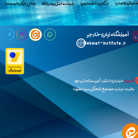
پش​​​​​​​تیبانی واتساپ
​در گاه پرداخت ایمن
​ارسال رایگان(بیرجند)
​​​ضمانت اصل بودن کالا
​آ
موزشگاه زبان خارجی حکمت
Hekmat-institute.ir​​​​​​​
آدرس:
خیابان ارتش،کوی سازمانی مهر
ولایت،جنب مجتمع فرهنگی سید الشهدا