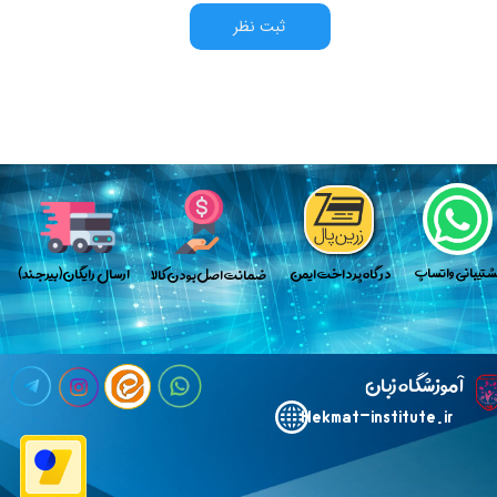
ثبت نظر
پش​​​​​​​تیبانی واتساپ
​در گاه پرداخت ایمن
​ارسال رایگان(بیرجند)
​​​ضمانت اصل بودن کالا
​آ
موزشگاه زبان خارجی حکمت
Hekmat-institute.ir​​​​​​​