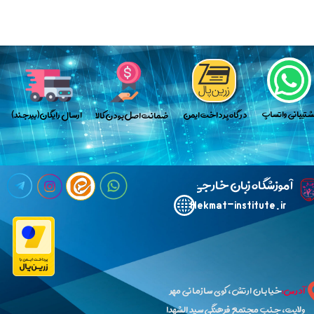
★
★
پش​​​​​​​تیبانی واتساپ
​در گاه پرداخت ایمن
​ارسال رایگان(بیرجند)
​​​ضمانت اصل بودن کالا
​آ
موزشگاه زبان خارجی حکمت
Hekmat-institute.ir​​​​​​​
★
★
★
★
★
آدرس:
خیابان ارتش،کوی سازمانی مهر
ولایت،جنب مجتمع فرهنگی سید الشهدا