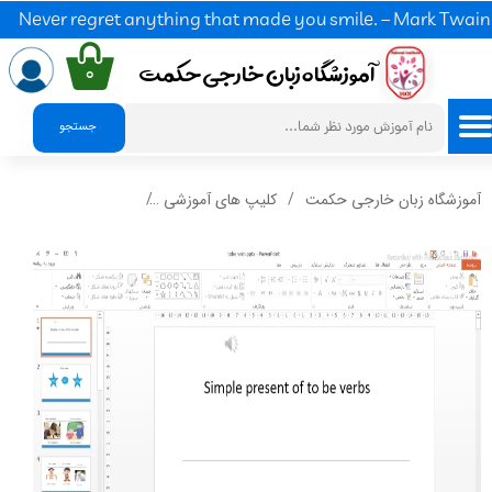
Never regret anything that made you smile. – Mark Twain
آموزشگاه زبان خارجی حکمت​​​​​​​
۰
ح
س
ا
ب
ک
ا
ر
ب
ر
ی
م
ورود
/
جستجو
پنل
آموزشگاه زبان خارجی حکمت
کلیپ های آموزشی
sent of to be verbs