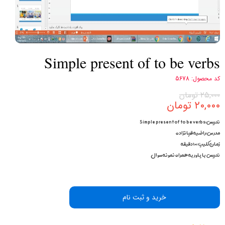
Simple present of to be verbs
کد محصول: 5678
۲۵,۰۰۰ تومان
۲۰,۰۰۰ تومان
تدریس:Simple present of to be verbs
مدرس:راضیه قربانزاده
زمان کلیپ:۱۰دقیقه
تدریس با پاور به همراه نمونه سوال
خرید و ثبت نام