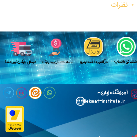
نظرات
پش​​​​​​​تیبانی واتساپ
​در گاه پرداخت ایمن
​ارسال رایگان(بیرجند)
​​​ضمانت اصل بودن کالا
​آ
موزشگاه زبان خارجی حکمت
Hekmat-institute.ir​​​​​​​