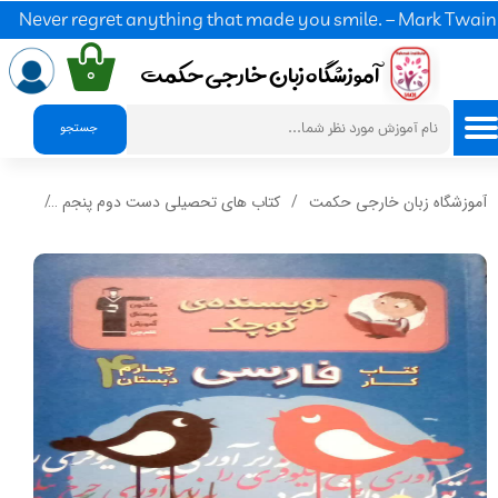
Never regret anything that made you smile. – Mark Twain
آموزشگاه زبان خارجی حکمت​​​​​​​
۰
ح
س
ا
ب
ک
ا
ر
ب
ر
ی
م
ورود
/
جستجو
پنل
آموزشگاه زبان خارجی حکمت
کتاب های تحصیلی دست دوم پنجم
کتاب 